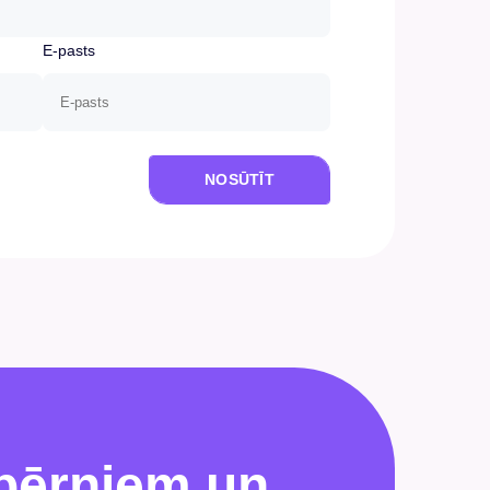
E-pasts
NOSŪTĪT
bērniem un