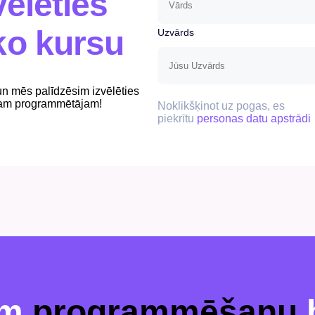
vēlēties
ko kursu
Uzvārds
un mēs palīdzēsim izvēlēties
jam programmētājam!
Noklikšķinot uz pogas, es
piekrītu
personas datu apstrādi
am
programmēšanu