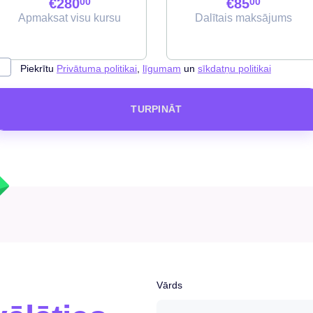
€280
00
€85
00
Apmaksat visu kursu
Dalītais maksājums
Piekrītu
Privātuma politikai
,
līgumam
un
sīkdatņu politikai
TURPINĀT
Vārds