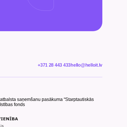
+371 28 443 433
hello@helloit.lv
ar atbalsta saņemšanu pasākuma “Starptautiskās
īstības fonds