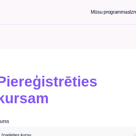
Mūsu programmas
Iz
Piereģistrēties
kursam
urss