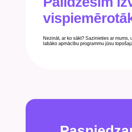
Palīdzēsim iz
vispiemērotā
Nezināt, ar ko sākt? Sazinieties ar mums, 
labāko apmācību programmu jūsu topoša
Pasniedz