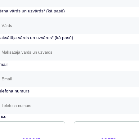
ērna vārds un uzvārds* (kā pasē)
aksātāja vārds un uzvārds* (kā pasē)
mail
elefona numurs
rice