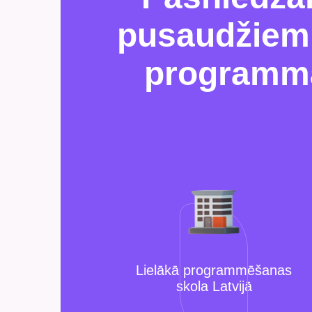
pusaudžiem 
programma
Lielākā programmēšanas
skola Latvijā