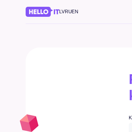
LV
RU
EN
K