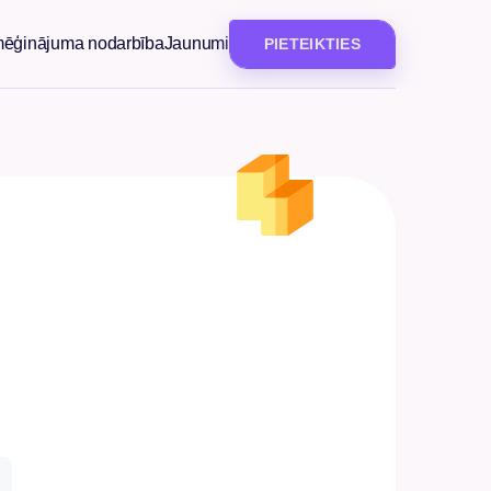
mēģinājuma nodarbība
Jaunumi
PIETEIKTIES