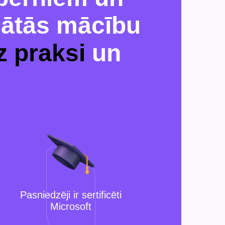
dātās mācību
z praksi
un
Pasniedzēji ir sertificēti
Microsoft