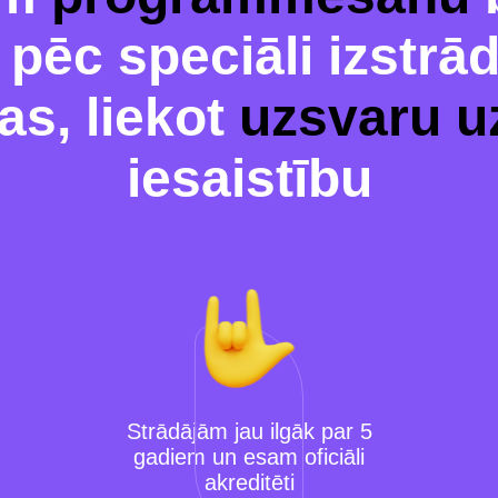
pēc speciāli izstrā
s, liekot
uzsvaru u
iesaistību
Strādājām jau ilgāk par 5
gadiem un esam oficiāli
akreditēti